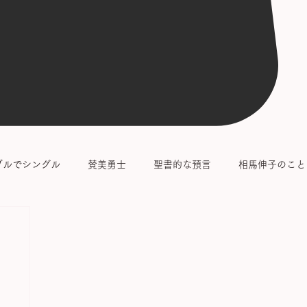
ブルでシングル
賛美勇士
聖書的な預言
相馬伸子のこと